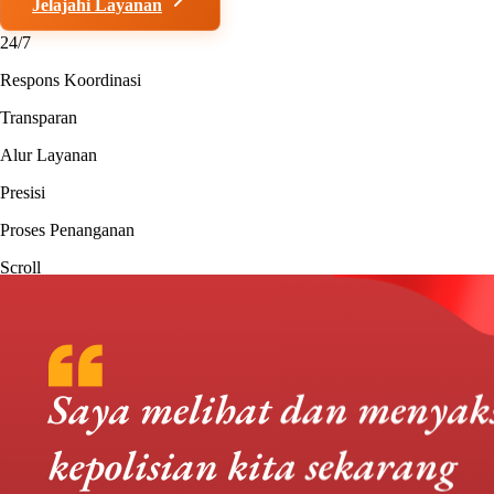
Jelajahi Layanan
Konsultasi Informasi
24/7
Respons Koordinasi
Transparan
Alur Layanan
Presisi
Proses Penanganan
Scroll