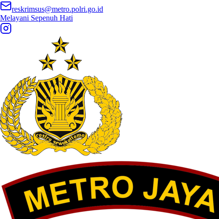
reskrimsus@metro.polri.go.id
Melayani Sepenuh Hati